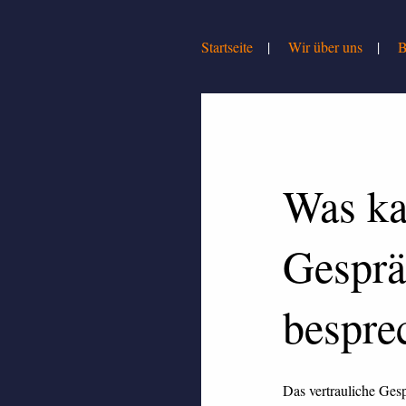
Skip to content
Startseite
Wir über uns
B
Was ka
Gesprä
bespre
Das vertrauliche Ges