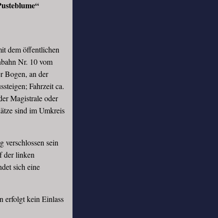
Pusteblume“
mit dem öffentlichen
enbahn Nr. 10 vom
r Bogen, an der
ssteigen; Fahrzeit ca.
er Magistrale oder
ätze sind im Umkreis
 verschlossen sein
f der linken
det sich eine
erfolgt kein Einlass