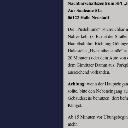
Nachbarschaftszentrum SPI „
Zur Saaleaue 51a
06122 Halle-Neustadt
Die „Pusteblume“ ist erreichbar 
Nahverkehr (z. B. mit der Straß
Hauptbahnhof Richtung Göttinge
Haltestelle „Hyazinthenstraße“ au
20 Minuten) oder dem Auto von d
dem Gimritzer Damm aus. Parkpl
ausreichend vorhanden.
Achtung:
wenn der Haupteingang
sollte, bitte den Nebeneingang au
Gebäudeseite benutzen, dort befin
Klingel.
Ab 15 Minuten vor Übungsbeginn 
mehr.